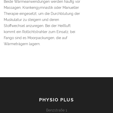
Beide Wärmeanwendungen werden häufig vor
Massagen, Krankengymnastik oder Manueller
Therapie eingesetzt, um die Durchblutung der
Muskulatur zu steigern und deren
Stoffwechsel anzuregen. Bei der Heißluft
kommt ein Rotlichtstrahler zum Einsatz, bei
Fango sind es Moorpackungen, die auf
Wärmeträgern lagern.
PHYSIO PLUS
Benzstraße 1